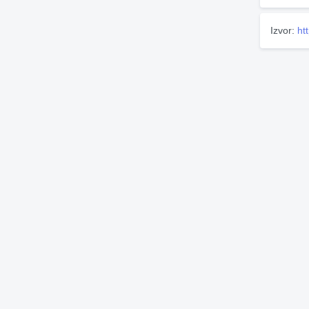
Izvor:
ht