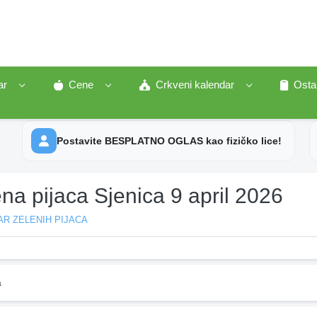
ar
Cene
Crkveni kalendar
Osta
Postavite BESPLATNO OGLAS kao fizičko lice!
na pijaca Sjenica 9 april 2026
R ZELENIH PIJACA
a