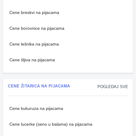
Cene breskvi na pijacama
Cene borovnice na pijacama
Cene lešnika na pijacama
Cene šljiva na pijacama
CENE ŽITARICA NA PIJACAMA
POGLEDAJ SVE
Cene kukuruza na pijacama
Cene lucerke (seno u balama) na pijacama