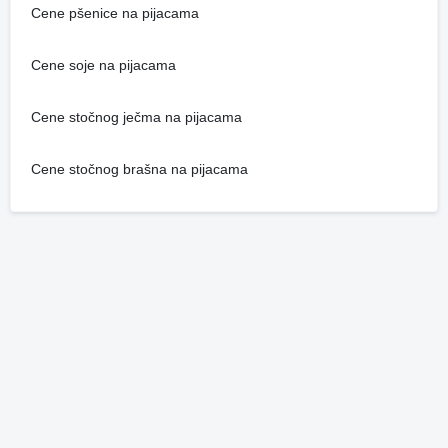
Cene pšenice na pijacama
Cene soje na pijacama
Cene stočnog ječma na pijacama
Cene stočnog brašna na pijacama