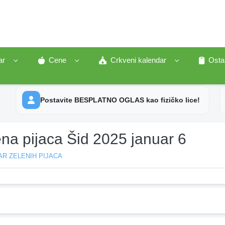
ar
Cene
Crkveni kalendar
Osta
Postavite BESPLATNO OGLAS kao fizičko lice!
na pijaca Šid 2025 januar 6
R ZELENIH PIJACA