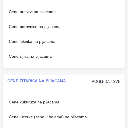
Cene breskvi na pijacama
Cene borovnice na pijacama
Cene lešnika na pijacama
Cene šljiva na pijacama
CENE ŽITARICA NA PIJACAMA
POGLEDAJ SVE
Cene kukuruza na pijacama
Cene lucerke (seno u balama) na pijacama