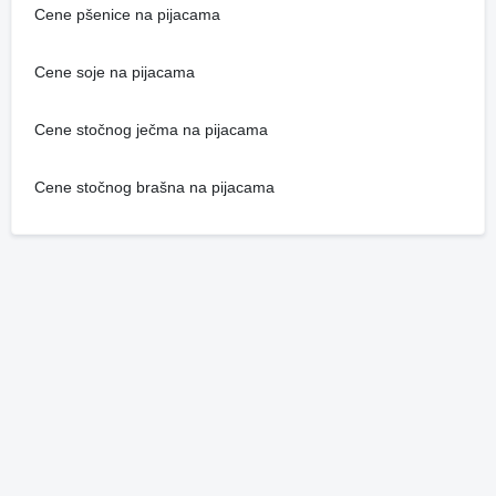
Cene pšenice na pijacama
Cene soje na pijacama
Cene stočnog ječma na pijacama
Cene stočnog brašna na pijacama