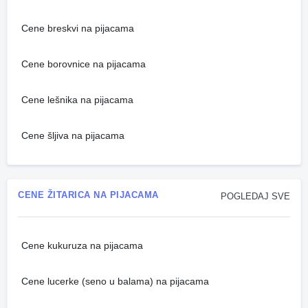
Cene breskvi na pijacama
Cene borovnice na pijacama
Cene lešnika na pijacama
Cene šljiva na pijacama
CENE ŽITARICA NA PIJACAMA
POGLEDAJ SVE
Cene kukuruza na pijacama
Cene lucerke (seno u balama) na pijacama