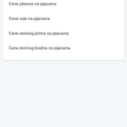
Cene pšenice na pijacama
Cene soje na pijacama
Cene stočnog ječma na pijacama
Cene stočnog brašna na pijacama