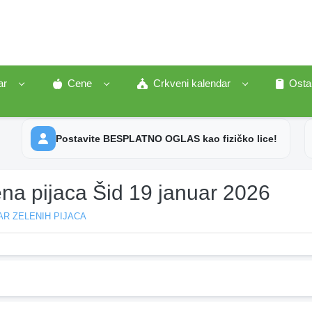
ar
Cene
Crkveni kalendar
Osta
Postavite BESPLATNO OGLAS kao fizičko lice!
na pijaca Šid 19 januar 2026
R ZELENIH PIJACA