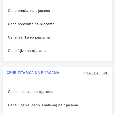
Cene breskvi na pijacama
Cene borovnice na pijacama
Cene lešnika na pijacama
Cene šljiva na pijacama
CENE ŽITARICA NA PIJACAMA
POGLEDAJ SVE
Cene kukuruza na pijacama
Cene lucerke (seno u balama) na pijacama