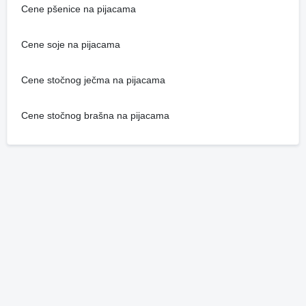
Cene pšenice na pijacama
Cene soje na pijacama
Cene stočnog ječma na pijacama
Cene stočnog brašna na pijacama