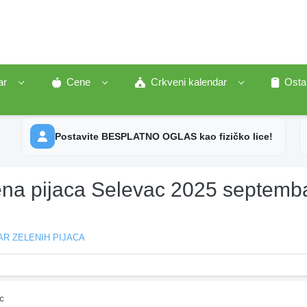
ar
Cene
Crkveni kalendar
Osta
Postavite BESPLATNO OGLAS kao fizičko lice!
ena pijaca Selevac 2025 septemb
R ZELENIH PIJACA
c