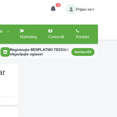
4
Prijavi se
lo
Marketing
Cenovnik
Kontakt
Registrujte BESPLATNO TEZGU i
Saznaj više
objavljujte oglase!
ar