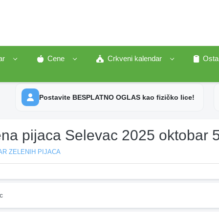
ar
Cene
Crkveni kalendar
Osta
Postavite BESPLATNO OGLAS kao fizičko lice!
ena pijaca Selevac 2025 oktobar 
R ZELENIH PIJACA
c