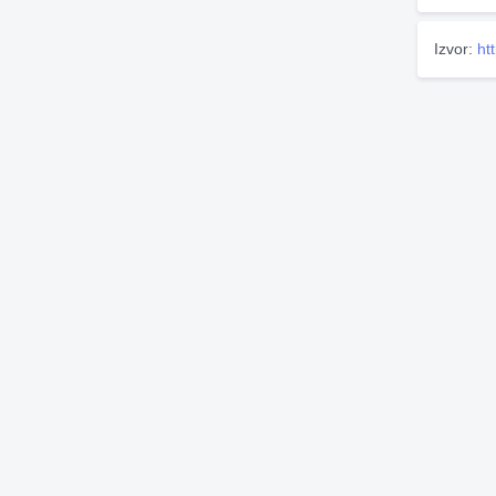
Izvor:
ht