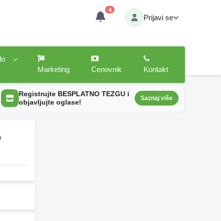
4
Prijavi se
lo
Marketing
Cenovnik
Kontakt
Registrujte BESPLATNO TEZGU i
Saznaj više
objavljujte oglase!
5