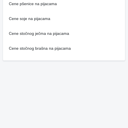
Cene pšenice na pijacama
Cene soje na pijacama
Cene stočnog ječma na pijacama
Cene stočnog brašna na pijacama