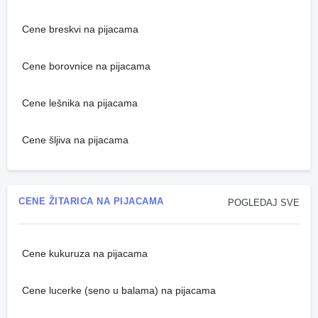
Cene breskvi na pijacama
Cene borovnice na pijacama
Cene lešnika na pijacama
Cene šljiva na pijacama
CENE ŽITARICA NA PIJACAMA
POGLEDAJ SVE
Cene kukuruza na pijacama
Cene lucerke (seno u balama) na pijacama