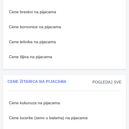
Cene breskvi na pijacama
Cene borovnice na pijacama
Cene lešnika na pijacama
Cene šljiva na pijacama
CENE ŽITARICA NA PIJACAMA
POGLEDAJ SVE
Cene kukuruza na pijacama
Cene lucerke (seno u balama) na pijacama