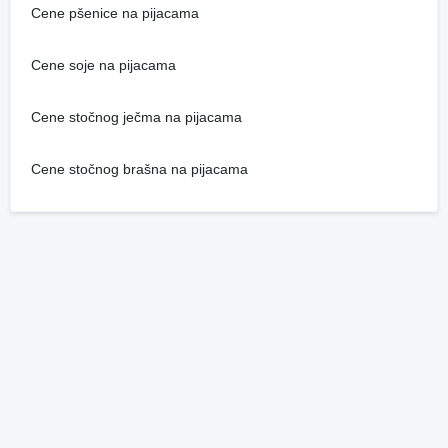
Cene pšenice na pijacama
Cene soje na pijacama
Cene stočnog ječma na pijacama
Cene stočnog brašna na pijacama