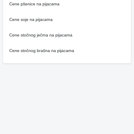
Cene pšenice na pijacama
Cene soje na pijacama
Cene stočnog ječma na pijacama
Cene stočnog brašna na pijacama