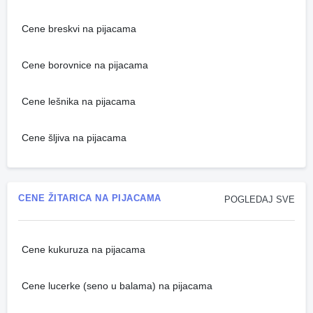
Cene breskvi na pijacama
Cene borovnice na pijacama
Cene lešnika na pijacama
Cene šljiva na pijacama
CENE ŽITARICA NA PIJACAMA
POGLEDAJ SVE
Cene kukuruza na pijacama
Cene lucerke (seno u balama) na pijacama