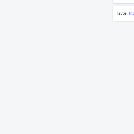
Izvor:
ht