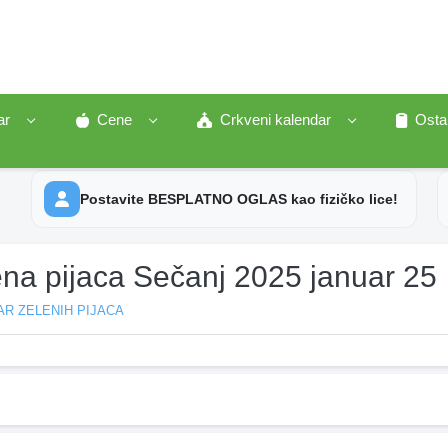
ar
Cene
Crkveni kalendar
Osta
Postavite BESPLATNO OGLAS kao fizičko lice!
ena pijaca Sečanj 2025 januar 25
R ZELENIH PIJACA