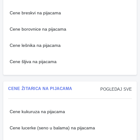
Cene breskvi na pijacama
Cene borovnice na pijacama
Cene lešnika na pijacama
Cene šljiva na pijacama
CENE ŽITARICA NA PIJACAMA
POGLEDAJ SVE
Cene kukuruza na pijacama
Cene lucerke (seno u balama) na pijacama