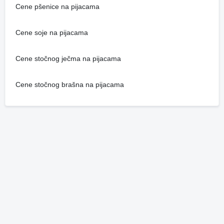
Cene pšenice na pijacama
Cene soje na pijacama
Cene stočnog ječma na pijacama
Cene stočnog brašna na pijacama