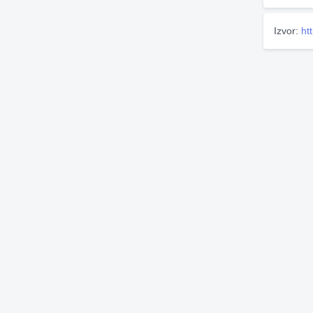
Izvor:
ht