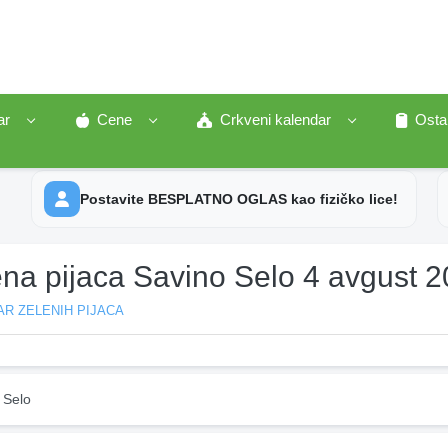
ar
Cene
Crkveni kalendar
Osta
Postavite BESPLATNO OGLAS kao fizičko lice!
ena pijaca Savino Selo 4 avgust 
R ZELENIH PIJACA
 Selo