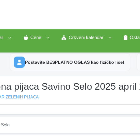
ar
Cene
Crkveni kalendar
Osta
Postavite BESPLATNO OGLAS kao fizičko lice!
na pijaca Savino Selo 2025 april
R ZELENIH PIJACA
 Selo