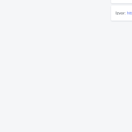
Izvor:
ht