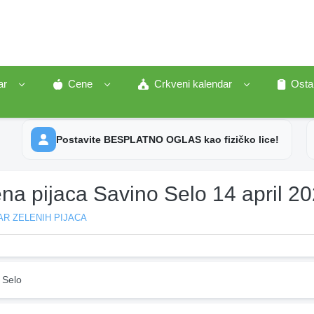
ar
Cene
Crkveni kalendar
Osta
Postavite BESPLATNO OGLAS kao fizičko lice!
na pijaca Savino Selo 14 april 2
R ZELENIH PIJACA
 Selo