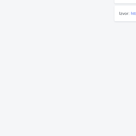
Izvor:
ht