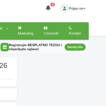
4
Prijavi se
lo
Marketing
Cenovnik
Kontakt
Registrujte BESPLATNO TEZGU i
Saznaj više
objavljujte oglase!
026