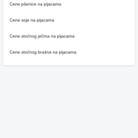
Cene pšenice na pijacama
Cene soje na pijacama
Cene stočnog ječma na pijacama
Cene stočnog brašna na pijacama