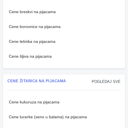
Cene breskvi na pijacama
Cene borovnice na pijacama
Cene lešnika na pijacama
Cene šljiva na pijacama
CENE ŽITARICA NA PIJACAMA
POGLEDAJ SVE
Cene kukuruza na pijacama
Cene lucerke (seno u balama) na pijacama