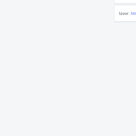
Izvor:
ht