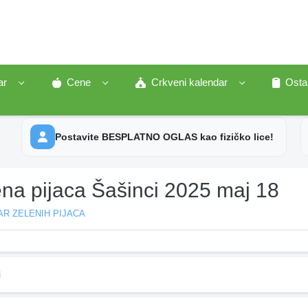
ar
Cene
Crkveni kalendar
Osta
Postavite BESPLATNO OGLAS kao fizičko lice!
ena pijaca Šašinci 2025 maj 18
R ZELENIH PIJACA
i