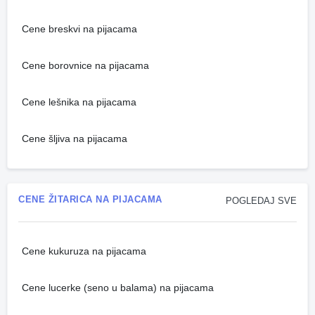
Cene breskvi na pijacama
Cene borovnice na pijacama
Cene lešnika na pijacama
Cene šljiva na pijacama
CENE ŽITARICA NA PIJACAMA
POGLEDAJ SVE
Cene kukuruza na pijacama
Cene lucerke (seno u balama) na pijacama