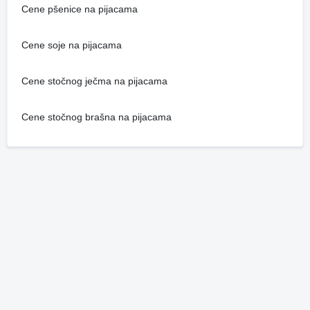
Cene pšenice na pijacama
Cene soje na pijacama
Cene stočnog ječma na pijacama
Cene stočnog brašna na pijacama