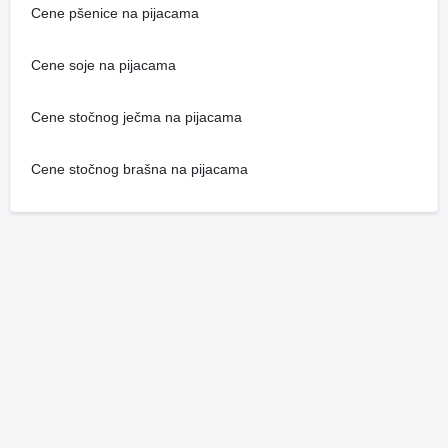
Cene pšenice na pijacama
Cene soje na pijacama
Cene stočnog ječma na pijacama
Cene stočnog brašna na pijacama