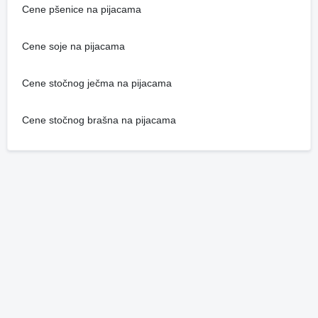
Cene pšenice na pijacama
Cene soje na pijacama
Cene stočnog ječma na pijacama
Cene stočnog brašna na pijacama