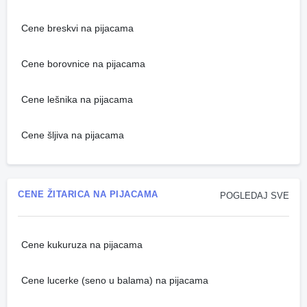
Cene breskvi na pijacama
Cene borovnice na pijacama
Cene lešnika na pijacama
Cene šljiva na pijacama
CENE ŽITARICA NA PIJACAMA
POGLEDAJ SVE
Cene kukuruza na pijacama
Cene lucerke (seno u balama) na pijacama