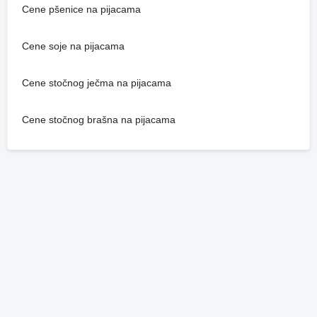
Cene pšenice na pijacama
Cene soje na pijacama
Cene stočnog ječma na pijacama
Cene stočnog brašna na pijacama