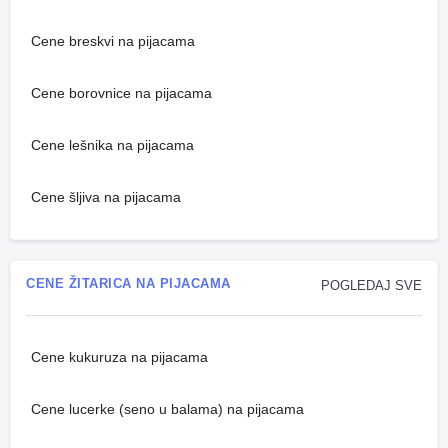
Cene breskvi na pijacama
Cene borovnice na pijacama
Cene lešnika na pijacama
Cene šljiva na pijacama
CENE ŽITARICA NA PIJACAMA
POGLEDAJ SVE
Cene kukuruza na pijacama
Cene lucerke (seno u balama) na pijacama