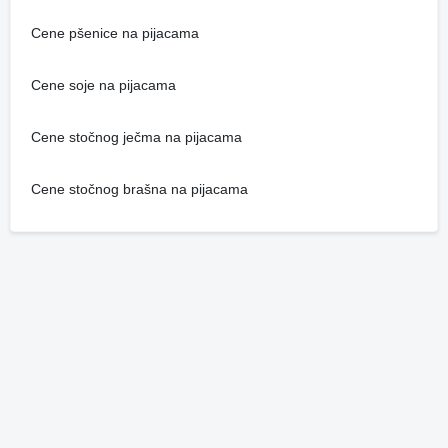
Cene pšenice na pijacama
Cene soje na pijacama
Cene stočnog ječma na pijacama
Cene stočnog brašna na pijacama