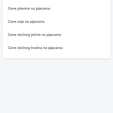
Cene pšenice na pijacama
Cene soje na pijacama
Cene stočnog ječma na pijacama
Cene stočnog brašna na pijacama