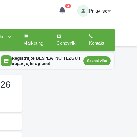
4
Prijavi se
lo
Marketing
Cenovnik
Kontakt
Registrujte BESPLATNO TEZGU i
Saznaj više
objavljujte oglase!
026