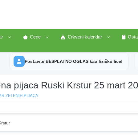
ar
Cene
Crkveni kalendar
Osta
Postavite BESPLATNO OGLAS kao fizičko lice!
na pijaca Ruski Krstur 25 mart 2
R ZELENIH PIJACA
rstur