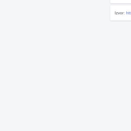
Izvor:
ht