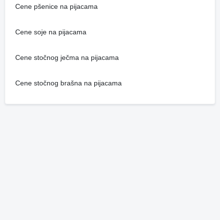
Cene pšenice na pijacama
Cene soje na pijacama
Cene stočnog ječma na pijacama
Cene stočnog brašna na pijacama