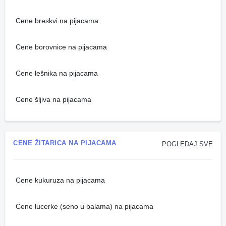
Cene breskvi na pijacama
Cene borovnice na pijacama
Cene lešnika na pijacama
Cene šljiva na pijacama
CENE ŽITARICA NA PIJACAMA
POGLEDAJ SVE
Cene kukuruza na pijacama
Cene lucerke (seno u balama) na pijacama