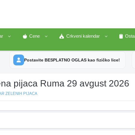
ar
Cene
Crkveni kalendar
Osta
Postavite BESPLATNO OGLAS kao fizičko lice!
ena pijaca Ruma 29 avgust 2026
R ZELENIH PIJACA