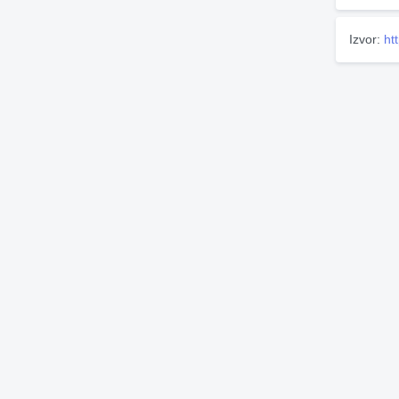
Izvor:
ht