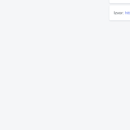
Izvor:
ht