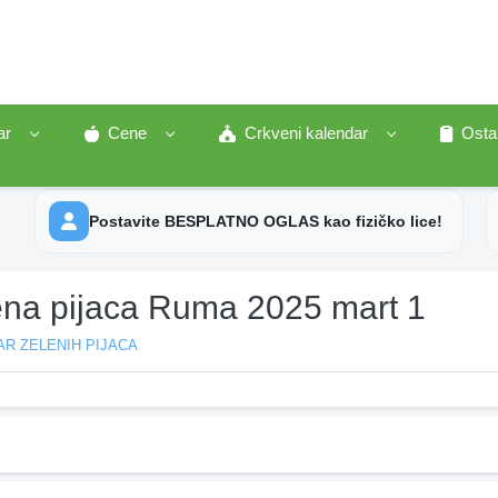
ar
Cene
Crkveni kalendar
Osta
Postavite BESPLATNO OGLAS kao fizičko lice!
ena pijaca Ruma 2025 mart 1
R ZELENIH PIJACA