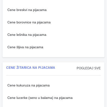
Cene breskvi na pijacama
Cene borovnice na pijacama
Cene lešnika na pijacama
Cene šljiva na pijacama
CENE ŽITARICA NA PIJACAMA
POGLEDAJ SVE
Cene kukuruza na pijacama
Cene lucerke (seno u balama) na pijacama