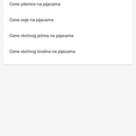
Cene pšenice na pijacama
Cene soje na pijacama
Cene stočnog ječma na pijacama
Cene stočnog brašna na pijacama