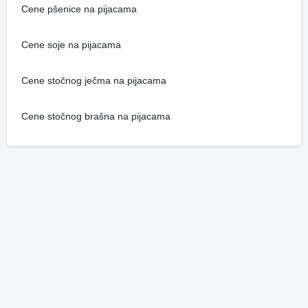
Cene pšenice na pijacama
Cene soje na pijacama
Cene stočnog ječma na pijacama
Cene stočnog brašna na pijacama