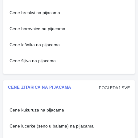
Cene breskvi na pijacama
Cene borovnice na pijacama
Cene lešnika na pijacama
Cene šljiva na pijacama
CENE ŽITARICA NA PIJACAMA
POGLEDAJ SVE
Cene kukuruza na pijacama
Cene lucerke (seno u balama) na pijacama