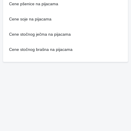
Cene pšenice na pijacama
Cene soje na pijacama
Cene stočnog ječma na pijacama
Cene stočnog brašna na pijacama