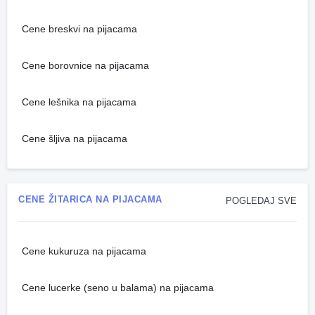
Cene breskvi na pijacama
Cene borovnice na pijacama
Cene lešnika na pijacama
Cene šljiva na pijacama
CENE ŽITARICA NA PIJACAMA
POGLEDAJ SVE
Cene kukuruza na pijacama
Cene lucerke (seno u balama) na pijacama