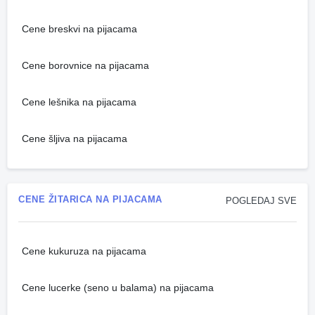
Cene breskvi na pijacama
Cene borovnice na pijacama
Cene lešnika na pijacama
Cene šljiva na pijacama
CENE ŽITARICA NA PIJACAMA
POGLEDAJ SVE
Cene kukuruza na pijacama
Cene lucerke (seno u balama) na pijacama