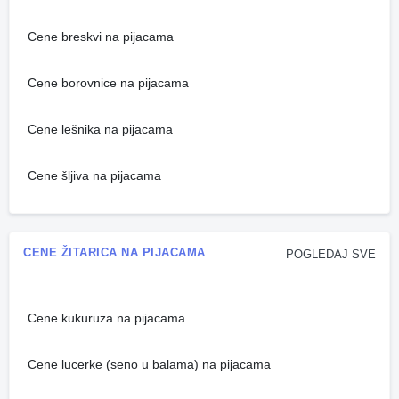
Cene breskvi na pijacama
Cene borovnice na pijacama
Cene lešnika na pijacama
Cene šljiva na pijacama
CENE ŽITARICA NA PIJACAMA
POGLEDAJ SVE
Cene kukuruza na pijacama
Cene lucerke (seno u balama) na pijacama