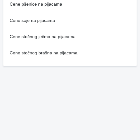
Cene pšenice na pijacama
Cene soje na pijacama
Cene stočnog ječma na pijacama
Cene stočnog brašna na pijacama