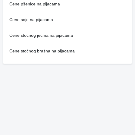
Cene pšenice na pijacama
Cene soje na pijacama
Cene stočnog ječma na pijacama
Cene stočnog brašna na pijacama