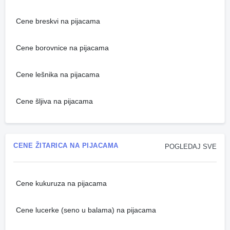
Cene breskvi na pijacama
Cene borovnice na pijacama
Cene lešnika na pijacama
Cene šljiva na pijacama
CENE ŽITARICA NA PIJACAMA
POGLEDAJ SVE
Cene kukuruza na pijacama
Cene lucerke (seno u balama) na pijacama