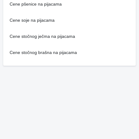
Cene pšenice na pijacama
Cene soje na pijacama
Cene stočnog ječma na pijacama
Cene stočnog brašna na pijacama