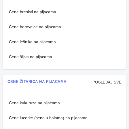
Cene breskvi na pijacama
Cene borovnice na pijacama
Cene lešnika na pijacama
Cene šljiva na pijacama
CENE ŽITARICA NA PIJACAMA
POGLEDAJ SVE
Cene kukuruza na pijacama
Cene lucerke (seno u balama) na pijacama