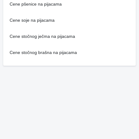
Cene pšenice na pijacama
Cene soje na pijacama
Cene stočnog ječma na pijacama
Cene stočnog brašna na pijacama