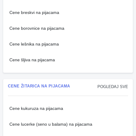
Cene breskvi na pijacama
Cene borovnice na pijacama
Cene lešnika na pijacama
Cene šljiva na pijacama
CENE ŽITARICA NA PIJACAMA
POGLEDAJ SVE
Cene kukuruza na pijacama
Cene lucerke (seno u balama) na pijacama