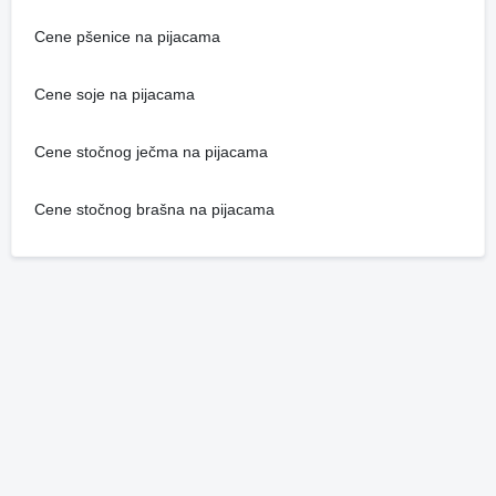
Cene pšenice na pijacama
Cene soje na pijacama
Cene stočnog ječma na pijacama
Cene stočnog brašna na pijacama