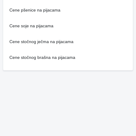
Cene pšenice na pijacama
Cene soje na pijacama
Cene stočnog ječma na pijacama
Cene stočnog brašna na pijacama