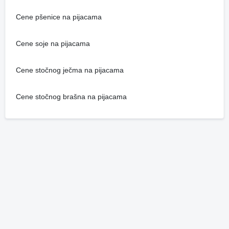
Cene pšenice na pijacama
Cene soje na pijacama
Cene stočnog ječma na pijacama
Cene stočnog brašna na pijacama