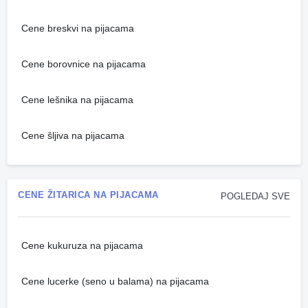
Cene breskvi na pijacama
Cene borovnice na pijacama
Cene lešnika na pijacama
Cene šljiva na pijacama
CENE ŽITARICA NA PIJACAMA
POGLEDAJ SVE
Cene kukuruza na pijacama
Cene lucerke (seno u balama) na pijacama