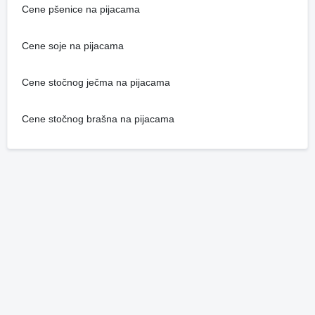
Cene pšenice na pijacama
Cene soje na pijacama
Cene stočnog ječma na pijacama
Cene stočnog brašna na pijacama