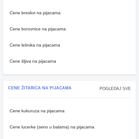
Cene breskvi na pijacama
Cene borovnice na pijacama
Cene lešnika na pijacama
Cene šljiva na pijacama
CENE ŽITARICA NA PIJACAMA
POGLEDAJ SVE
Cene kukuruza na pijacama
Cene lucerke (seno u balama) na pijacama