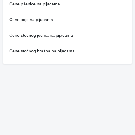
Cene pšenice na pijacama
Cene soje na pijacama
Cene stočnog ječma na pijacama
Cene stočnog brašna na pijacama