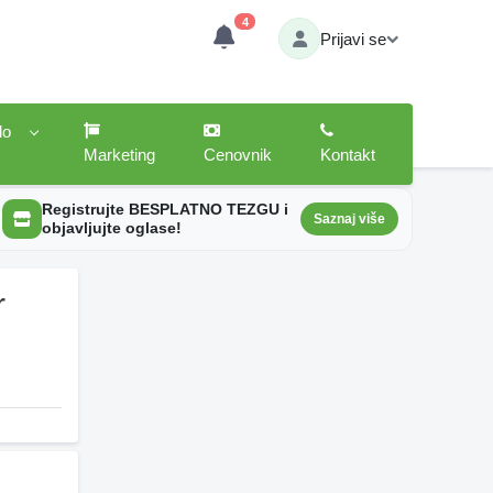
4
Prijavi se
lo
Marketing
Cenovnik
Kontakt
Registrujte BESPLATNO TEZGU i
Saznaj više
objavljujte oglase!
r