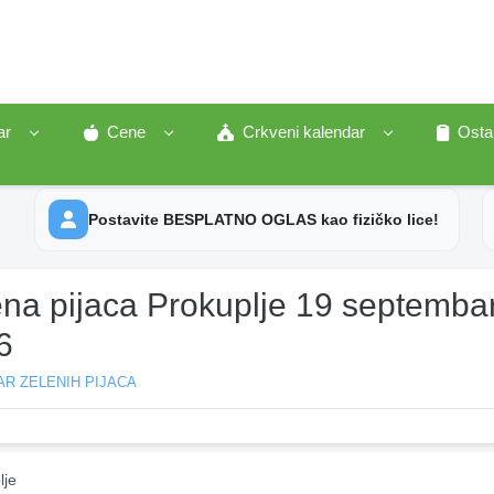
ar
Cene
Crkveni kalendar
Osta
Postavite BESPLATNO OGLAS kao fizičko lice!
ena pijaca Prokuplje 19 septemba
6
R ZELENIH PIJACA
lje