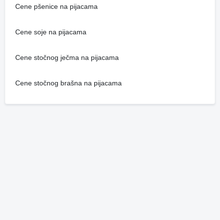
Cene pšenice na pijacama
Cene soje na pijacama
Cene stočnog ječma na pijacama
Cene stočnog brašna na pijacama