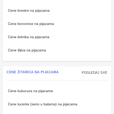
Cene breskvi na pijacama
Cene borovnice na pijacama
Cene lešnika na pijacama
Cene šljiva na pijacama
CENE ŽITARICA NA PIJACAMA
POGLEDAJ SVE
Cene kukuruza na pijacama
Cene lucerke (seno u balama) na pijacama