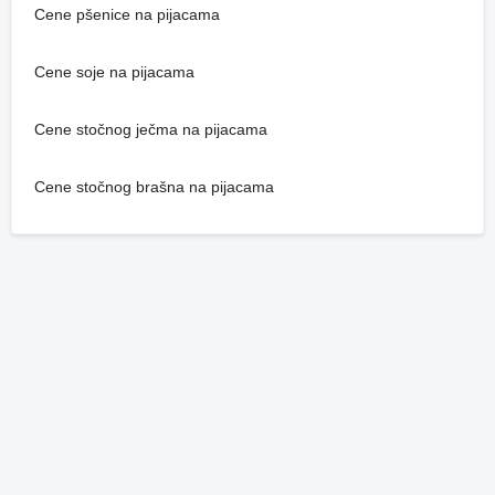
Cene pšenice na pijacama
Cene soje na pijacama
Cene stočnog ječma na pijacama
Cene stočnog brašna na pijacama