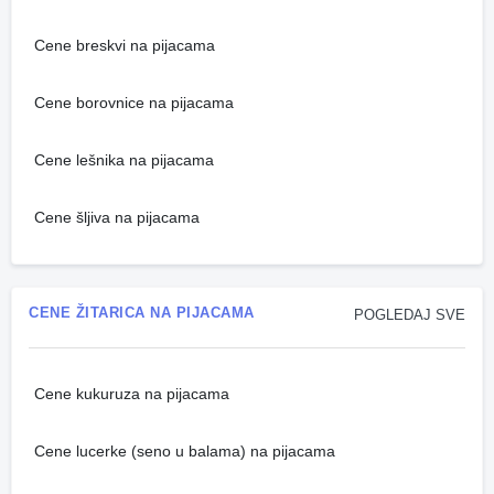
Cene breskvi na pijacama
Cene borovnice na pijacama
Cene lešnika na pijacama
Cene šljiva na pijacama
CENE ŽITARICA NA PIJACAMA
POGLEDAJ SVE
Cene kukuruza na pijacama
Cene lucerke (seno u balama) na pijacama