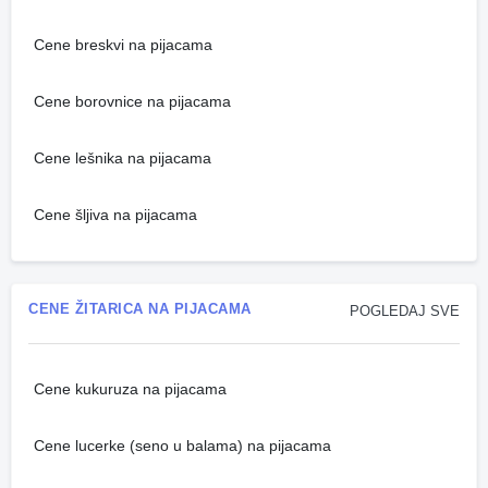
Cene breskvi na pijacama
Cene borovnice na pijacama
Cene lešnika na pijacama
Cene šljiva na pijacama
CENE ŽITARICA NA PIJACAMA
POGLEDAJ SVE
Cene kukuruza na pijacama
Cene lucerke (seno u balama) na pijacama