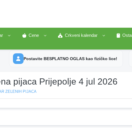
ar
Cene
Crkveni kalendar
Osta
Postavite BESPLATNO OGLAS kao fizičko lice!
na pijaca Prijepolje 4 jul 2026
R ZELENIH PIJACA