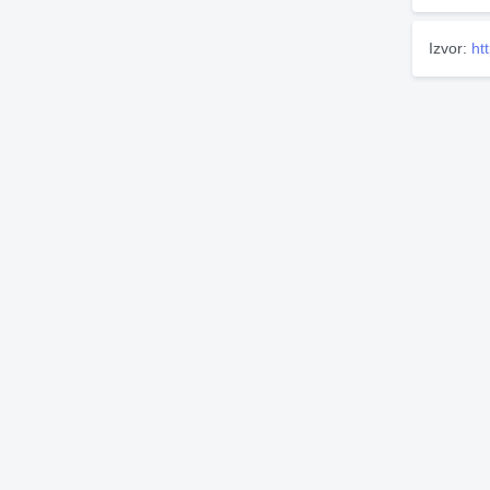
Izvor:
ht