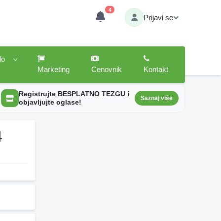
4
Prijavi se
lo
Marketing
Cenovnik
Kontakt
Registrujte BESPLATNO TEZGU i
Saznaj više
objavljujte oglase!
4