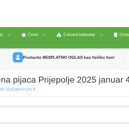
ar
Cene
Crkveni kalendar
Osta
Postavite BESPLATNO OGLAS kao fizičko lice!
na pijaca Prijepolje 2025 januar 
R ZELENIH PIJACA