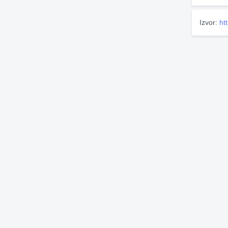
Izvor:
ht