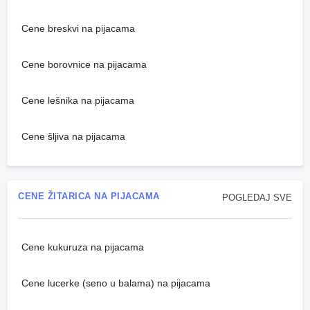
Cene breskvi na pijacama
Cene borovnice na pijacama
Cene lešnika na pijacama
Cene šljiva na pijacama
CENE ŽITARICA NA PIJACAMA
POGLEDAJ SVE
Cene kukuruza na pijacama
Cene lucerke (seno u balama) na pijacama