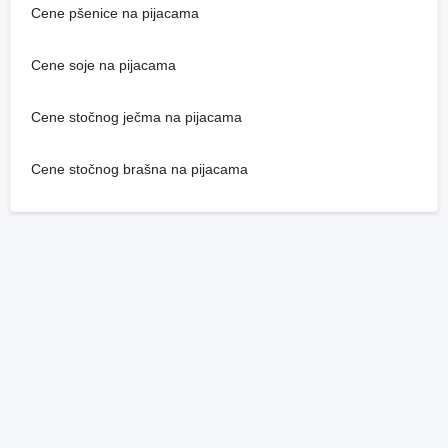
Cene pšenice na pijacama
Cene soje na pijacama
Cene stočnog ječma na pijacama
Cene stočnog brašna na pijacama