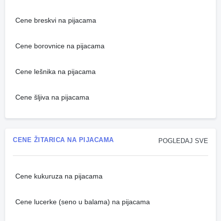
Cene breskvi na pijacama
Cene borovnice na pijacama
Cene lešnika na pijacama
Cene šljiva na pijacama
CENE ŽITARICA NA PIJACAMA
POGLEDAJ SVE
Cene kukuruza na pijacama
Cene lucerke (seno u balama) na pijacama