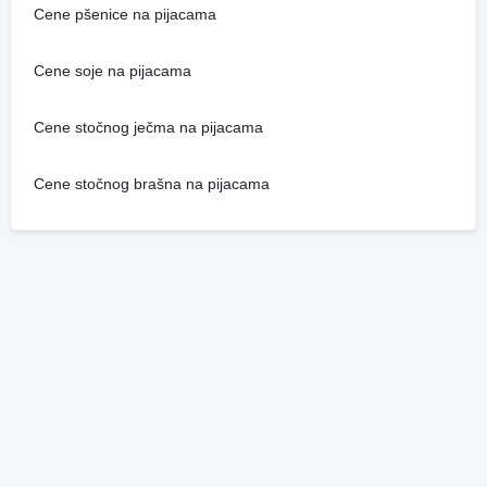
Cene pšenice na pijacama
Cene soje na pijacama
Cene stočnog ječma na pijacama
Cene stočnog brašna na pijacama